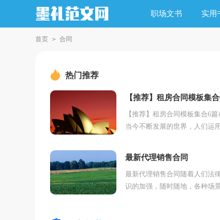
职场文书
实用
首页
合同
>
热门推荐
【推荐】租房合同模板集合
篇
【推荐】租房合同模板集合6篇
当今不断发展的世界，人们运
合同的场合不断增多，合同的
是对双方之间权利义务的最好
最新代理销售合同
范。那么正式、规...
最新代理销售合同随着人们法
识的加强，随时随地，各种场
有可能使用到合同，签订合同
明确双方当事人的权利和义务