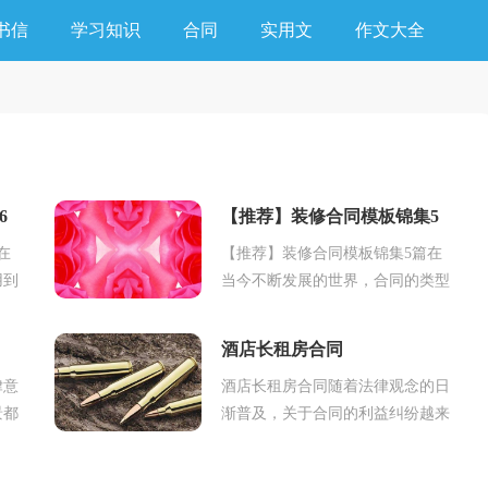
书信
学习知识
合同
实用文
作文大全
6
【推荐】装修合同模板锦集5
篇
在
【推荐】装修合同模板锦集5篇在
用到
当今不断发展的世界，合同的类型
签订
越来越多，签订合同也是最有效的
规
法律依据之一。合同有不同的类
酒店长租房合同
型，当然也有不同的...
律意
酒店长租房合同随着法律观念的日
景都
渐普及，关于合同的利益纠纷越来
可以
越多，合同协调着人与人，人与事
。那
之间的关系。那么大家知道合同的