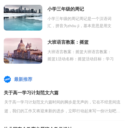
案可以提高教学质量，收到预期的教
小学三年级的周记
学效果。那么...
小学三年级的周记周记是一个汉语词
汇，拼音为zhōu jì，基本意思是用文
字记载一个星期以来自己的学习、生
活情况或身边发生的事、令你感动的
大班语言教案：摇篮
人...
大班语言教案：摇篮大班语言教案：
摇篮1活动名称：摇篮活动目标：学习
用比喻的方法描述事物。活动准备：
1、挂图：四幅。2、布娃娃。3、音
最新推荐
乐：摇篮曲。4、...
关于高一学习计划范文六篇
关于高一学习计划范文六篇时间的脚步是无声的，它在不经意间流
逝，我们的工作又将迎来新的进步，立即行动起来写一份计划吧。
计划到底怎么拟定才合适呢？以下是小编为大家整理的高一...