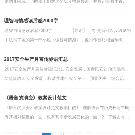
来幼儿园玩，当时孩子们对这个玩具很感兴趣。并且还跟着小青蛙
跳跃的节奏点头、拍手，直到发条松了小青蛙停下来为止...
理智与情感读后感2000字
理智与情感读后感2000字 【导语】：简·奥斯汀以反讽刺的
手法写了她的第一部小说《理智与情感》，但写作技巧相当熟练。
故事中的每一个情节，人物个性描述的都非常真实细腻，让...
2017安全生产月宣传标语汇总
2017安全生产月宣传标语汇总1. 安全发展，国泰民安2. 治理隐患，
防范事故3. 安全发展，和谐共建4. 安全第一，预防为主，综合治理
5. 广泛深入开展全国安全生产月活动6. 弘扬安全文化，提...
《语言的演变》教案设计范文
《语言的演变》教案设计范文教学目的1、理解语言在历史长河中既
有其相对稳定的一面，也有其不断发展变化的一面。2、了解古今汉
语的差别和汉语的演变概况和一般规律，更好地学习...