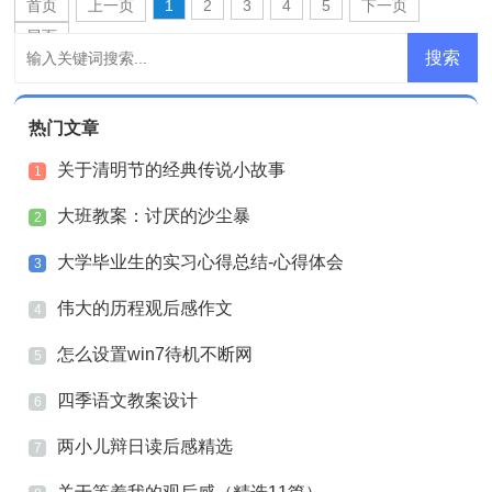
首页
上一页
1
2
3
4
5
下一页
尾页
热门文章
关于清明节的经典传说小故事
1
大班教案：讨厌的沙尘暴
2
大学毕业生的实习心得总结-心得体会
3
伟大的历程观后感作文
4
怎么设置win7待机不断网
5
四季语文教案设计
6
两小儿辩日读后感精选
7