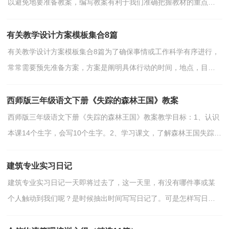
以避免地要准备教案，编写教案有利于我们准确把握教材的重点与
难点，进而选择恰当的教学方法。怎样写教案才更能起到...
有关教学设计方案模板集合8篇
有关教学设计方案模板集合8篇为了确保事情或工作科学有序进行，
常常需要预先准备方案，方案是阐明具体行动的时间，地点，目
的，预期效果，预算及方法等的企划案。方案应该怎么制定才好...
西师版三年级语文下册《失踪的森林王国》教案
西师版三年级语文下册《失踪的森林王国》教案教学目标：1、认识
本课14个生字，会写10个生字。2、学习课文，了解森林王国失踪的
原因及后果，使学生树立环保意识，热爱大自然的思想感情...
建筑专业实习日记
建筑专业实习日记一天即将过去了，这一天里，有没有哪件事或某
个人触动到我们呢？是时候抽出时间写写日记了。可是怎样写日记
才能出彩呢？下面是小编帮大家整理的建筑专业实习日记，供...