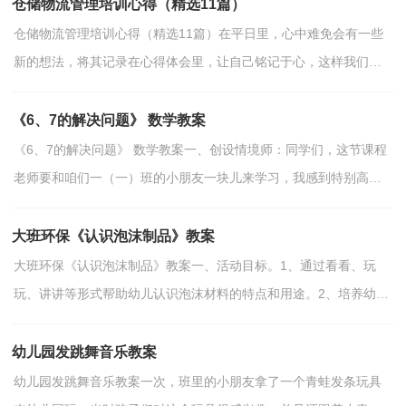
仓储物流管理培训心得（精选11篇）
仓储物流管理培训心得（精选11篇）在平日里，心中难免会有一些
新的想法，将其记录在心得体会里，让自己铭记于心，这样我们可
以养成良好的总结方法。是不是无从下笔、没有头绪？以下是小编...
《6、7的解决问题》 数学教案
《6、7的解决问题》 数学教案一、创设情境师：同学们，这节课程
老师要和咱们一（一）班的小朋友一块儿来学习，我感到特别高
兴，你们也高兴吗？程老师听说呀，咱们班的同学个个都是好样
的！上...
大班环保《认识泡沫制品》教案
大班环保《认识泡沫制品》教案一、活动目标。1、通过看看、玩
玩、讲讲等形式帮助幼儿认识泡沫材料的特点和用途。2、培养幼儿
对泡沫材料的`兴趣，教育幼儿不要乱丢泡沫制品，减...
幼儿园发跳舞音乐教案
幼儿园发跳舞音乐教案一次，班里的小朋友拿了一个青蛙发条玩具