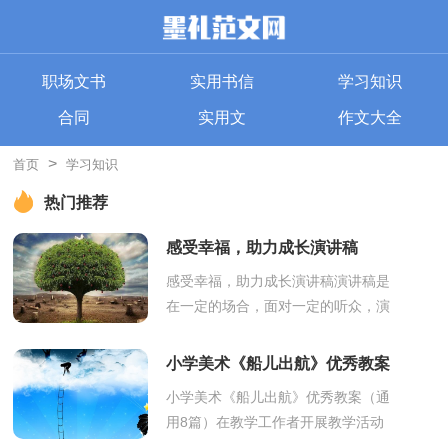
职场文书
实用书信
学习知识
合同
实用文
作文大全
>
首页
学习知识
热门推荐
感受幸福，助力成长演讲稿
感受幸福，助力成长演讲稿演讲稿是
在一定的场合，面对一定的听众，演
讲人围绕着主题讲话的文稿。在我们
平凡的日常里，接触并使用演讲稿的
小学美术《船儿出航》优秀教案
人越来越多...
（通用8篇）
小学美术《船儿出航》优秀教案（通
用8篇）在教学工作者开展教学活动
前，编写教案是必不可少的，借助教