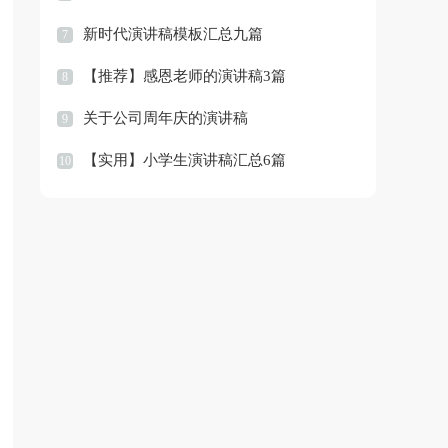
新时代演讲稿模板汇总九篇
7
【推荐】感恩老师的演讲稿3篇
8
关于公司周年庆的演讲稿
9
【实用】小学生演讲稿汇总6篇
10