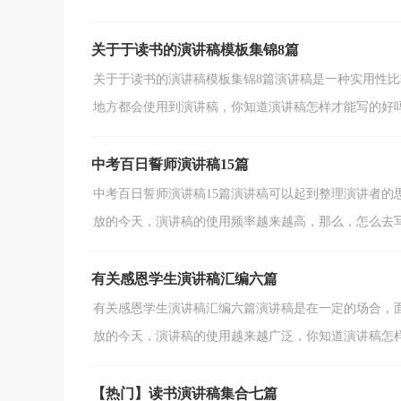
关于于读书的演讲稿模板集锦8篇
关于于读书的演讲稿模板集锦8篇演讲稿是一种实用性
地方都会使用到演讲稿，你知道演讲稿怎样才能写的好吗？
中考百日誓师演讲稿15篇
中考百日誓师演讲稿15篇演讲稿可以起到整理演讲者的
放的今天，演讲稿的使用频率越来越高，那么，怎么去写演
有关感恩学生演讲稿汇编六篇
有关感恩学生演讲稿汇编六篇演讲稿是在一定的场合，
放的今天，演讲稿的使用越来越广泛，你知道演讲稿怎样才
【热门】读书演讲稿集合七篇