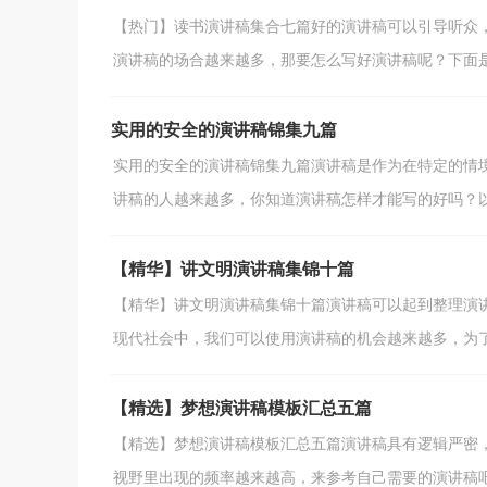
【热门】读书演讲稿集合七篇好的演讲稿可以引导听众
演讲稿的场合越来越多，那要怎么写好演讲稿呢？下面是小
实用的安全的演讲稿锦集九篇
实用的安全的演讲稿锦集九篇演讲稿是作为在特定的情
讲稿的人越来越多，你知道演讲稿怎样才能写的好吗？以下
【精华】讲文明演讲稿集锦十篇
【精华】讲文明演讲稿集锦十篇演讲稿可以起到整理演
现代社会中，我们可以使用演讲稿的机会越来越多，为了让
【精选】梦想演讲稿模板汇总五篇
【精选】梦想演讲稿模板汇总五篇演讲稿具有逻辑严密
视野里出现的频率越来越高，来参考自己需要的演讲稿吧！