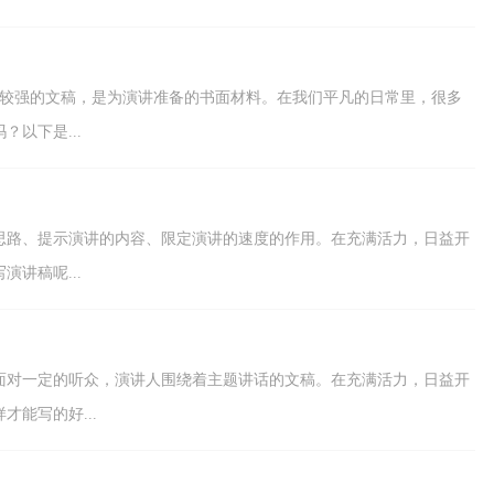
比较强的文稿，是为演讲准备的书面材料。在我们平凡的日常里，很多
以下是...
思路、提示演讲的内容、限定演讲的速度的作用。在充满活力，日益开
讲稿呢...
面对一定的听众，演讲人围绕着主题讲话的文稿。在充满活力，日益开
能写的好...