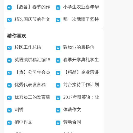
【必备】春节的作
小学生农业嘉年华
个人作文5篇
字汇编9篇
精选国庆节的作文
那一次我懂了坚持
文600字合集7篇
观后感作文（精选）
汇编九篇
作文（精选33篇）
猜你喜欢
校医工作总结
致物业的表扬信
英语演讲稿汇编15
春季开学典礼学生
【热】公司年会员
【精品】企业演讲
篇
代表发言稿(15篇)
优秀代表发言稿
前台接待工作计划
工发言稿
稿模板锦集八篇
优秀员工的发言稿
2017考研英语：让
刺绣
体裁作文
(15篇)
作文高大上的八大技巧
初中作文
劳动合同