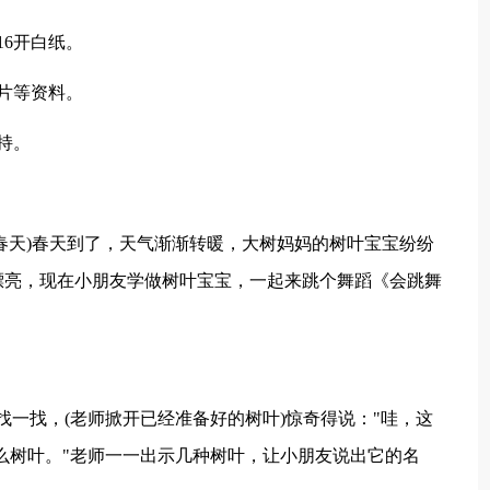
16开白纸。
片等资料。
持。
(春天)春天到了，天气渐渐转暖，大树妈妈的树叶宝宝纷纷
漂亮，现在小朋友学做树叶宝宝，一起来跳个舞蹈《会跳舞
找一找，(老师掀开已经准备好的树叶)惊奇得说："哇，这
么树叶。"老师一一出示几种树叶，让小朋友说出它的名