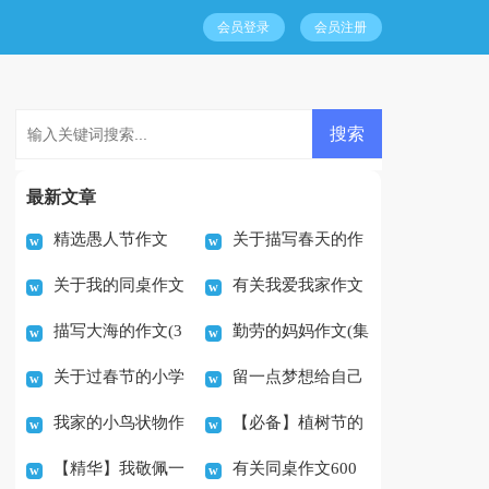
会员登录
会员注册
最新文章
精选愚人节作文
关于描写春天的作
关于我的同桌作文
有关我爱我家作文
500字集锦九篇
文600字集锦八篇
描写大海的作文(3
勤劳的妈妈作文(集
5篇
500字3篇
关于过春节的小学
留一点梦想给自己
篇)
合15篇)
我家的小鸟状物作
【必备】植树节的
生作文（精选12篇）
作文(精选15篇)
【精华】我敬佩一
有关同桌作文600
文
作文200字4篇