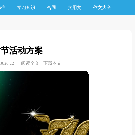
书信
学习知识
合同
实用文
作文大全
树节活动方案
阅读全文
下载本文
8:26:22