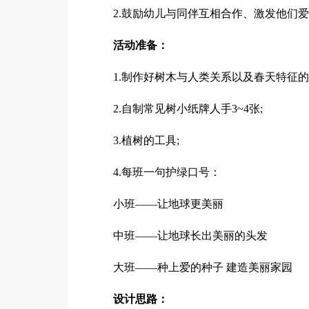
2.鼓励幼儿与同伴互相合作、激发他们
活动准备：
1.制作好树木与人类关系以及春天特征的
2.自制常见树小纸牌人手3~4张;
3.植树的工具;
4.每班一句护绿口号：
小班——让地球更美丽
中班——让地球长出美丽的头发
大班——种上爱的种子 建造美丽家园
设计思路：