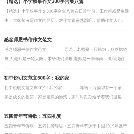
【精选】小学叙事作文300字合集八篇
【精选】小学叙事作文300字合集八篇在日常学习、工作抑或是生活
中，大家都有写作文的经历，对作文很是熟悉吧，借助作文人们可
以实现文化交流的目的。相信写作文是一个让许多人都...
感念师恩书信作文范文
感念师恩书信作文范文 导语：老师是一只蜡烛，默默燃烧
自己;老师是一轮太阳，带给我们温暖;老师是一滴春雨，滋润我们的
心田。以下是小编为大家精心整理的作文，欢迎大家阅读参考!...
初中说明文范文600字：我的家
初中说明文范文600字：我的家 导语：万物都有一个家，
家是成长的摇篮，家是栖息的港湾，家时时刻刻给予着我们温暖。
下面是小编为您收集整理的作文，希望对您有所帮助。 我的家
说明...
五四青年节诗歌：五四礼赞
五四青年节诗歌：五四礼赞导语：五四青年节源于中国1919年反帝