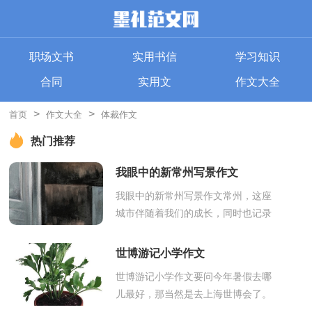
职场文书
实用书信
学习知识
合同
实用文
作文大全
>
>
首页
作文大全
体裁作文
热门推荐
我眼中的新常州写景作文
我眼中的新常州写景作文常州，这座
城市伴随着我们的成长，同时也记录
了我们成长的点点滴滴。我们这座城
市以前可没有这么的繁荣、昌盛。在
世博游记小学作文
以前，我...
世博游记小学作文要问今年暑假去哪
儿最好，那当然是去上海世博会了。
虽然还没放暑假时我就已经去过了，