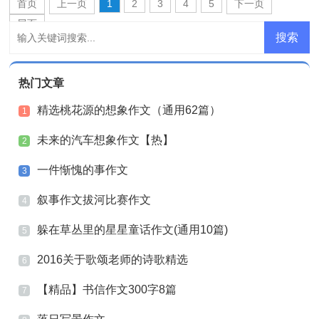
首页
上一页
1
2
3
4
5
下一页
尾页
热门文章
精选桃花源的想象作文（通用62篇）
1
未来的汽车想象作文【热】
2
一件惭愧的事作文
3
叙事作文拔河比赛作文
4
躲在草丛里的星星童话作文(通用10篇)
5
2016关于歌颂老师的诗歌精选
6
【精品】书信作文300字8篇
7