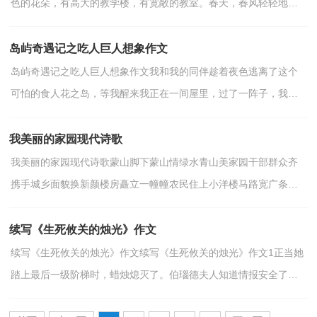
色的花朵，有高大的教学楼，有宽敞的教室。春天，春风轻轻地吹
过，他把柳树姐姐的头发吹绿了。他把可爱的小花朵吹醒...
岛屿奇遇记之吃人巨人想象作文
岛屿奇遇记之吃人巨人想象作文我和我的同伴趁着夜色逃离了这个
可怕的食人花之岛，等我醒来我正在一间屋里，过了一阵子，我才
想起来这是我的家，我心里万分的惊喜，过了一后，我的父母来...
我美丽的家园现代诗歌
我美丽的家园现代诗歌蒙山脚下蒙山情绿水青山美家园干部群众齐
携手城乡面貌换新颜楼房矗立一幢幢农民住上小洋楼马路宽广条条
通致富路上奔小康文化广场村村乐群众生活添丰采...
续写《生死攸关的烛光》作文
续写《生死攸关的烛光》作文续写《生死攸关的烛光》作文1正当她
踏上最后一级阶梯时，蜡烛熄灭了。伯瑙德夫人知道情报安全了，
心里的石头终于放下了。但第二个任务来了：将德军送...