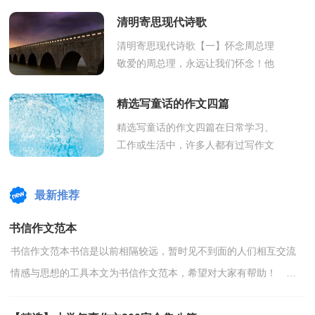
但那次时间紧迫也没多看什么就回来
清明寄思现代诗歌
了，这次...
清明寄思现代诗歌【一】怀念周总理
敬爱的周总理，永远让我们怀念！他
的`高风亮节，似明灯高悬：照亮正义
善良人们的崎岖之路，照出巧取豪夺
精选写童话的作文四篇
贪欲无度的...
精选写童话的作文四篇在日常学习、
工作或生活中，许多人都有过写作文
的经历，对作文都不陌生吧，借助作
文人们可以反映客观事物、表达思想
最新推荐
感情、传...
书信作文范本
书信作文范本书信是以前相隔较远，暂时见不到面的人们相互交流
情感与思想的工具本文为书信作文范本，希望对大家有帮助！
篇一：书信作文范本灾区的小伙伴们：你们好！我们虽然没见过...