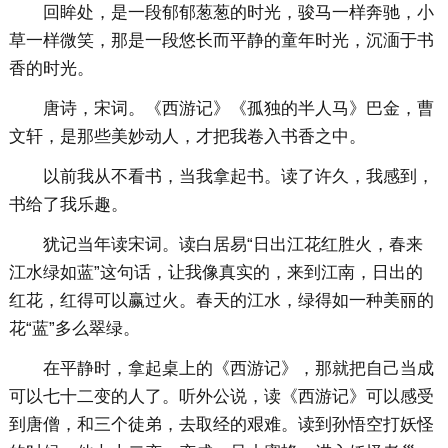
回眸处，是一段郁郁葱葱的时光，骏马一样奔驰，小
草一样微笑，那是一段悠长而平静的童年时光，沉湎于书
香的时光。
唐诗，宋词。《西游记》《孤独的半人马》巴金，曹
文轩，是那些美妙动人，才把我卷入书香之中。
以前我从不看书，当我拿起书。读了许久，我感到，
书给了我乐趣。
犹记当年读宋词。读白居易“日出江花红胜火，春来
江水绿如蓝”这句话，让我像真实的，来到江南，日出的
红花，红得可以赢过火。春天的江水，绿得如一种美丽的
花“蓝”多么翠绿。
在平静时，拿起桌上的《西游记》，那就把自己当成
可以七十二变的人了。听外公说，读《西游记》可以感受
到唐僧，和三个徒弟，去取经的艰难。读到孙悟空打妖怪