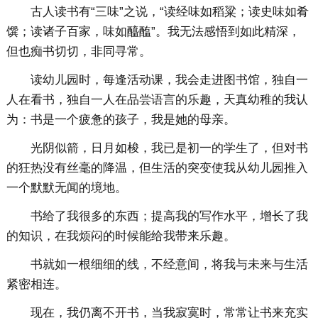
古人读书有“三味”之说，“读经味如稻粱；读史味如肴
馔；读诸子百家，味如醯醢”。我无法感悟到如此精深，
但也痴书切切，非同寻常。
读幼儿园时，每逢活动课，我会走进图书馆，独自一
人在看书，独自一人在品尝语言的乐趣，天真幼稚的我认
为：书是一个疲惫的孩子，我是她的母亲。
光阴似箭，日月如梭，我已是初一的学生了，但对书
的狂热没有丝毫的降温，但生活的突变使我从幼儿园推入
一个默默无闻的境地。
书给了我很多的东西；提高我的写作水平，增长了我
的知识，在我烦闷的时候能给我带来乐趣。
书就如一根细细的线，不经意间，将我与未来与生活
紧密相连。
现在，我仍离不开书，当我寂寞时，常常让书来充实