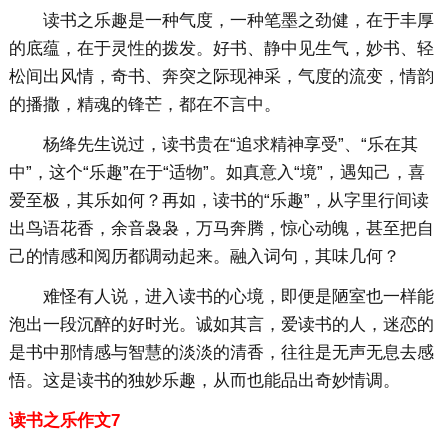
读书之乐趣是一种气度，一种笔墨之劲健，在于丰厚
的底蕴，在于灵性的拨发。好书、静中见生气，妙书、轻
松间出风情，奇书、奔突之际现神采，气度的流变，情韵
的播撒，精魂的锋芒，都在不言中。
杨绛先生说过，读书贵在“追求精神享受”、“乐在其
中”，这个“乐趣”在于“适物”。如真意入“境”，遇知己，喜
爱至极，其乐如何？再如，读书的“乐趣”，从字里行间读
出鸟语花香，余音袅袅，万马奔腾，惊心动魄，甚至把自
己的情感和阅历都调动起来。融入词句，其味几何？
难怪有人说，进入读书的心境，即便是陋室也一样能
泡出一段沉醉的好时光。诚如其言，爱读书的人，迷恋的
是书中那情感与智慧的淡淡的清香，往往是无声无息去感
悟。这是读书的独妙乐趣，从而也能品出奇妙情调。
读书之乐作文7