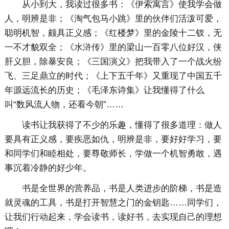
从小到大，我读过很多书：《伊索寓言》使我学会做
人，明辨是非；《淘气包马小跳》里的伙伴们活泼可爱，
聪明机智，颇具正义感；《红楼梦》里的金陵十二钗，无
一不才貌双全；《水浒传》里的梁山一百零八位好汉，侠
肝义胆，除暴安良；《三国演义》把我带入了一个战火纷
飞、三足鼎立的时代；《上下五千年》又重现了中国五千
年源远流长的历史；《毛泽东诗集》让我懂得了什么
叫“数风流人物，还看今朝”……
读书让我获得了不少的乐趣，懂得了很多道理：做人
要具有正义感，要疾恶如仇，明辨是非，要好好学习，要
和同学们和睦相处，要尊敬师长，学做一个机智勇敢，遇
事沉着冷静的好少年。
书是全世界的营养品，书是人类进步的阶梯，书是造
就灵魂的工具，书是打开智慧之门的金钥匙……同学们，
让我们行动起来，学会读书，读好书，去实现自己的理想