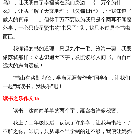
鸟》，让我明白了幸福就在我们身边；《十万个为什
么》，让我了解了天文地理；《笑猫日记》，让我知道了
做人的真谛……。但你千万不要以为我只是个两耳不闻窗
外事，一心只读圣贤书的“书呆子”哦，我只不过是个书虫
而已。
我懂得的书的道理，只是九牛一毛、沧海一粟，我要
像苏轼那样：立志识遍天下字，发愤读尽人间书。向自己
远大的志向远航！
“书山有路勤为径，学海无涯苦作舟”同学们，让我们
一起“我读书，我快乐”吧！
读书之乐作文15
读书，这简简单单的两个字，蕴含着许多秘密。
我上了二年级以后，认识了许多字，让我与书结下了
不解之缘。知识，只从课本里学到的还不够，我便让妈妈