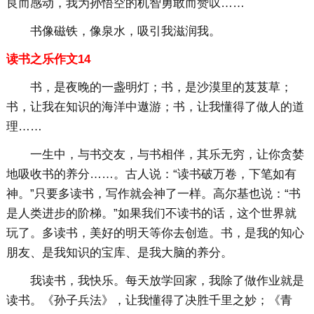
良而感动，我为孙悟空的机智勇敢而赞叹……
书像磁铁，像泉水，吸引我滋润我。
读书之乐作文14
书，是夜晚的一盏明灯；书，是沙漠里的芨芨草；
书，让我在知识的海洋中遨游；书，让我懂得了做人的道
理……
一生中，与书交友，与书相伴，其乐无穷，让你贪婪
地吸收书的养分……。古人说：“读书破万卷，下笔如有
神。”只要多读书，写作就会神了一样。高尔基也说：“书
是人类进步的阶梯。”如果我们不读书的话，这个世界就
玩了。多读书，美好的明天等你去创造。书，是我的知心
朋友、是我知识的宝库、是我大脑的养分。
我读书，我快乐。每天放学回家，我除了做作业就是
读书。《孙子兵法》，让我懂得了决胜千里之妙；《青