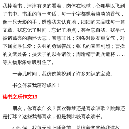
我捧着书，津津有味的看着，肉体在地球，心却早以飞到
了书中。书里的每一句话，每一个字都飘着淡淡的香气，
像一只无影的手，诱惑我去认真地，细细的去品味每一篇
文章。我忘记了时间，忘记了地点，甚至忘自我。我早已
被诸葛亮的胸怀大志，智慧非凡；刘备对朋友重义气，对
下属宽厚仁爱；关羽的勇猛善战；张飞的直率刚烈；曹操
的文武兼备；挟天子的以令诸侯；周瑜精于调兵遣将……
等人物形象给吸引住了。
一会儿时间，我仿佛就挖到了许多知识的宝藏。
书会伴着我茁渐成长！
读书之乐作文13
朋友，你喜欢什么？喜欢弹琴还是喜欢唱歌？跳舞还
是打球？这些我都喜欢，但是我比较喜欢读书。
小时候，我每天晚上睡觉前，总缠着爸爸给我讲故