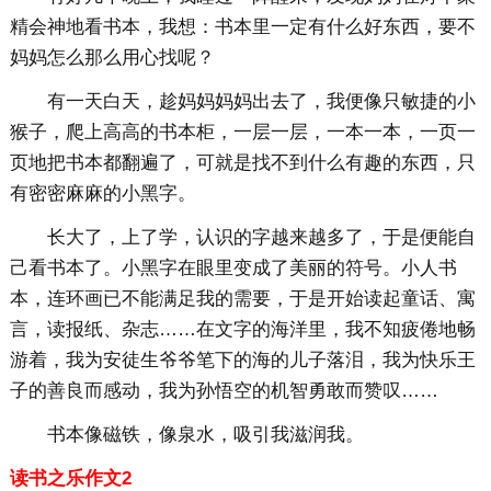
精会神地看书本，我想：书本里一定有什么好东西，要不
妈妈怎么那么用心找呢？
有一天白天，趁妈妈妈妈出去了，我便像只敏捷的小
猴子，爬上高高的书本柜，一层一层，一本一本，一页一
页地把书本都翻遍了，可就是找不到什么有趣的东西，只
有密密麻麻的小黑字。
长大了，上了学，认识的字越来越多了，于是便能自
己看书本了。小黑字在眼里变成了美丽的符号。小人书
本，连环画已不能满足我的需要，于是开始读起童话、寓
言，读报纸、杂志……在文字的海洋里，我不知疲倦地畅
游着，我为安徒生爷爷笔下的海的儿子落泪，我为快乐王
子的善良而感动，我为孙悟空的机智勇敢而赞叹……
书本像磁铁，像泉水，吸引我滋润我。
读书之乐作文2