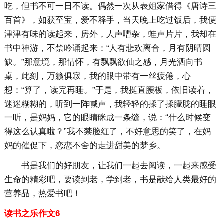
吃，但书不可一日不读。偶然一次从表姐家借得《唐诗三
百首》，如获至宝，爱不释手，当天晚上吃过饭后，我便
津津有味的读起来，房外，人声嘈杂，蛙声片片，我却在
书中神游，不禁吟诵起来：“人有悲欢离合，月有阴晴圆
缺。”那意境，那情怀，有飘飘欲仙之感，月光洒向书
桌，此刻，万籁俱寂，我的眼中带有一丝疲倦，心
想：“算了，读完再睡。”于是，我挺直腰板，依旧读着，
迷迷糊糊的，听到一阵喊声，我轻轻的揉了揉朦胧的睡眼
一听，是妈妈，它的眼睛眯成一条缝，说：“什么时候变
得这么认真啦？”我不禁脸红了，不好意思的笑了，在妈
妈的催促下，恋恋不舍的走进甜美的梦乡。
书是我们的好朋友，让我们一起去阅读，一起来感受
生命的精彩吧，要读到老，学到老，书是献给人类最好的
营养品，热爱书吧！
读书之乐作文6