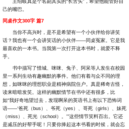
王绍岐真是个名副其实的“长舌头”，希望他能管好自
己的嘴巴。
同桌作文300字 篇7
当你不高兴时，是不是希望有一个小伙伴给你讲笑
话？我也有一个会讲笑话的小伙伴——同桌冤家。它是我
最喜欢的一本书。当我第一次打开这本书时，就爱不释
手。
书中描写了惜城、咪咪、兔子、阿呆等人发生在校园
里一系列生动有趣幽默的事件。他们有着与众不同的理
想，如咪咪的理想职业是精神病院住户。真是稀奇古怪，
读来暗暗发笑。这样的幽默情节在书中还有很多，比
如“我好奇地望过去，发现啊呆的英语书上有以下恐怖词
语——‘爸死（bus）、爷死（yes）、哥死（girls）、妹死
（miss）、死光（school）。’”这些情节笑料百出。它还
是减压的好帮手呢！只要你捧起这本书看的时候，就会忘