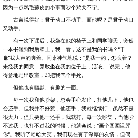
因为一点鸡毛蒜皮的小事而吵个鸡犬不宁。
古言说得好：君子动口不动手。而他呢？是君子动口
又动手。
有一次下课后，我坐在他的椅子上和同学聊天，突然
一本书砸到我后脑上，我一看，这不是我的书吗？“干
嘛”我大声的嚷着。同桌神气地说：“是我干的，怎么着？
未经我的同意，竟敢坐在我的位子上，活该。”说完，他
得意地走出教室，却把我气个半死。
但他也有幽默、有趣的一面。
每一次我和他吵架，总会手心发痒，打他几下，他也
会还手。但我并不好惹，他还手，我就继续打，虽然不是
很大力，但只要他一还手，我就打。每一次吵架，当他吵
不过我，也打不过我的时候，他就会说：“画个圈圈诅咒
你”。我听了哈哈大笑，我们现在有了深厚的友情，但偶