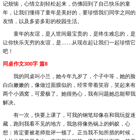
记烦恼，心情立刻轻松起来，仿佛回到了自己快乐的童
年，让我们懂得了童年是美好的，要珍惜我们同学之间的
友情，以及多姿多彩的校园生活。
童年的友谊，是人世间最宝贵的，是终生难忘的，是
让你快乐无穷的友谊，是……从现在起让我们一起珍惜它
吧！
同桌作文300字 篇8
我的同桌叫小兰，她今年九岁了，个子中等，她的脸
白白嫩嫩的，像做过面膜似的，经常带着笑容，笑起来有
两个小酒窝，可爱极了。她很热心，我有问题她总能帮我
解决。
有一次，快要上课了，可我的钢笔却像在和我玩捉迷
藏，跑到我看不见的地方，我急得像热锅上的蚂蚁，心
想：肯定要被老师批评一顿了。正当我不知所措的时候，