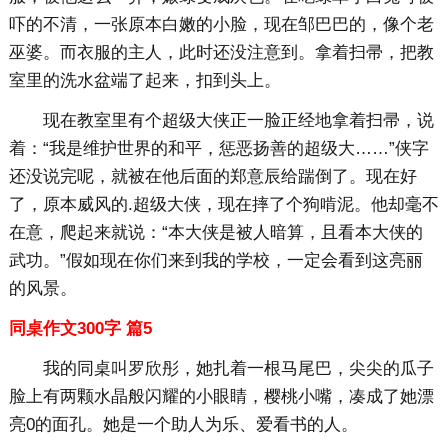
吓的不清，一张原本白嫩的小脸，现在邹巴巴的，像个老
巫婆。而衣服的主人，此时还没注意到。拿着扫帚，把教
室里的洗水盆端了起来，扣到头上。
现在教室里有个超级大侠正一脸正经地拿着扫帚，说
着：“我是维护世界的和平，惩恶扬善的超级大……”侠字
还没说完呢，就被在他后面的郑意辰给踹倒了。现在好
了，原本威风的.超级大侠，现在摔了个狗啃泥。他却毫不
在意，爬起来就说：“本大侠是被人暗算，且看本大侠的
武功。”假如现在你们来到我的学校，一定会看到这亮丽
的风景。
同桌作文300字 篇5
我的同桌叫罗欣彤，她扎着一根马尾巴，尖尖的瓜子
脸上有两颗水晶般闪耀的小眼睛，樱桃小嘴，凑成了她漂
亮0的面孔。她是一个助人为乐、爱看书的人。