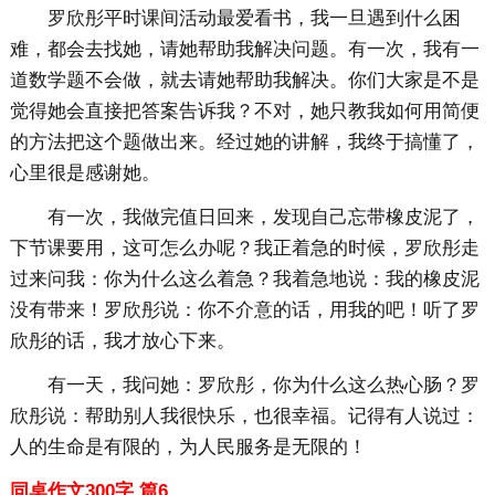
罗欣彤平时课间活动最爱看书，我一旦遇到什么困
难，都会去找她，请她帮助我解决问题。有一次，我有一
道数学题不会做，就去请她帮助我解决。你们大家是不是
觉得她会直接把答案告诉我？不对，她只教我如何用简便
的方法把这个题做出来。经过她的讲解，我终于搞懂了，
心里很是感谢她。
有一次，我做完值日回来，发现自己忘带橡皮泥了，
下节课要用，这可怎么办呢？我正着急的时候，罗欣彤走
过来问我：你为什么这么着急？我着急地说：我的橡皮泥
没有带来！罗欣彤说：你不介意的话，用我的吧！听了罗
欣彤的话，我才放心下来。
有一天，我问她：罗欣彤，你为什么这么热心肠？罗
欣彤说：帮助别人我很快乐，也很幸福。记得有人说过：
人的生命是有限的，为人民服务是无限的！
同桌作文300字 篇6