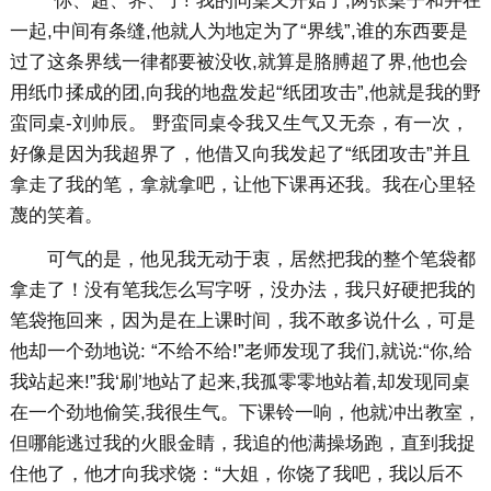
“你、超、界、了!”我的同桌又开始了,两张桌子和并在
一起,中间有条缝,他就人为地定为了“界线”,谁的东西要是
过了这条界线一律都要被没收,就算是胳膊超了界,他也会
用纸巾揉成的团,向我的地盘发起“纸团攻击”,他就是我的野
蛮同桌-刘帅辰。 野蛮同桌令我又生气又无奈，有一次，
好像是因为我超界了，他借又向我发起了“纸团攻击”并且
拿走了我的笔，拿就拿吧，让他下课再还我。我在心里轻
蔑的笑着。
可气的是，他见我无动于衷，居然把我的整个笔袋都
拿走了！没有笔我怎么写字呀，没办法，我只好硬把我的
笔袋拖回来，因为是在上课时间，我不敢多说什么，可是
他却一个劲地说: “不给不给!”老师发现了我们,就说:“你,给
我站起来!”我‘刷’地站了起来,我孤零零地站着,却发现同桌
在一个劲地偷笑,我很生气。下课铃一响，他就冲出教室，
但哪能逃过我的火眼金睛，我追的他满操场跑，直到我捉
住他了，他才向我求饶：“大姐，你饶了我吧，我以后不