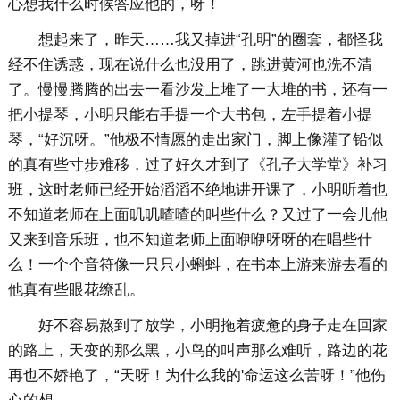
心想我什么时候答应他的，呀！
想起来了，昨天……我又掉进“孔明”的圈套，都怪我
经不住诱惑，现在说什么也没用了，跳进黄河也洗不清
了。慢慢腾腾的出去一看沙发上堆了一大堆的书，还有一
把小提琴，小明只能右手提一个大书包，左手提着小提
琴，“好沉呀。”他极不情愿的走出家门，脚上像灌了铅似
的真有些寸步难移，过了好久才到了《孔子大学堂》补习
班，这时老师已经开始滔滔不绝地讲开课了，小明听着也
不知道老师在上面叽叽喳喳的叫些什么？又过了一会儿他
又来到音乐班，也不知道老师上面咿咿呀呀的在唱些什
么！一个个音符像一只只小蝌蚪，在书本上游来游去看的
他真有些眼花缭乱。
好不容易熬到了放学，小明拖着疲惫的身子走在回家
的路上，天变的那么黑，小鸟的叫声那么难听，路边的花
再也不娇艳了，“天呀！为什么我的'命运这么苦呀！”他伤