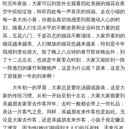
吃完年夜饭，大家可以到室外去观看四处美丽的烟花在夜
空中缤纷绽放，聆听四处每一声喜庆的祝福。走在小镇的
每一条大街小巷，你都会真切地感受到那激动人心的时
刻。随着人们生活水平的不断改善和企业科技力量的提
高，五花八门、千姿百态的烟花不断涌现，大家所看到的
烟花越来越美、人们燃放的烟花也越来越多，特别是今年
我感到变化很大。除了晚上八点钟的春节联欢晚会外，到
了十二点左右，也就是午夜零点时刻，大家又能听到一阵
一阵激烈的爆竹和鞭炮声，这是为什么呢？原来，这是为
了迎接新一年的到来啊！
大年初一的早晨，大家总是要吃汤圆或面条，这是大
家的传统习惯。从初一开始至初十左右，大家大家都要到
亲戚朋友家里去作客拜年。去时一般都会带上一些礼品，
表达一片客气之意。同样，亲戚朋友来作客也是如此。无
论是大家去作客，还是亲戚朋友来作客，小孩子肯定赚足
了便宜，因为他(她)们能得到大人们的压岁钱，手拿压岁