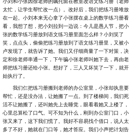
小刘和小张因徐老师的嘱托留在教室改语文练习册（老师
太忙，让学生帮忙改一点）。改好后，我们把练习册堆放
在一起。小刘本来无心拿了小张摆在桌上的数学练习册看
看，我想了想，把小刘拉到一边说：今儿是愚人节，把小
张的数学练习册放到语文练习册里面怎么样？小刘笑了
笑，点点头，偷偷把练习册放到了语文练习册里，又被小
卢发现了，就告诉了她。我们又仔细商量了一下对策，决
定和徐老师串通一下，下午骗小张老师叫她下去，再由老
师把练习册还给小张。想好了，三人又坏笑了一下，就开
始执行了。
我们仨把练习册搬到老师的办公室里，小张却执意要
帮忙，还是没办法，让她搬了一点。到了楼梯间，我们死
活不让她搬了，还叫她先上去睡觉，眼看着她又上楼了，
心里总算松了口气。可不知为什么，刚到办公室门口，小
张又来了，这下我们慌了。我好不容易找个借口，说人太
多了不好，她就在门口等，她才答应。我们小声把计划告