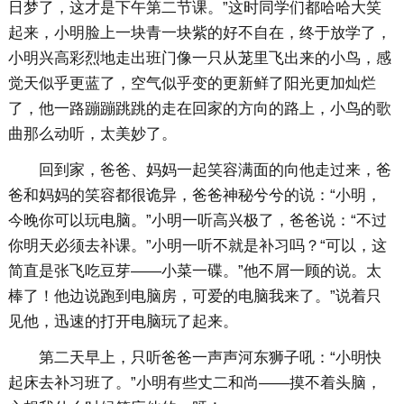
日梦了，这才是下午第二节课。”这时同学们都哈哈大笑
起来，小明脸上一块青一块紫的好不自在，终于放学了，
小明兴高彩烈地走出班门像一只从茏里飞出来的小鸟，感
觉天似乎更蓝了，空气似乎变的更新鲜了阳光更加灿烂
了，他一路蹦蹦跳跳的走在回家的方向的路上，小鸟的歌
曲那么动听，太美妙了。
回到家，爸爸、妈妈一起笑容满面的向他走过来，爸
爸和妈妈的笑容都很诡异，爸爸神秘兮兮的说：“小明，
今晚你可以玩电脑。”小明一听高兴极了，爸爸说：“不过
你明天必须去补课。”小明一听不就是补习吗？“可以，这
简直是张飞吃豆芽——小菜一碟。”他不屑一顾的说。太
棒了！他边说跑到电脑房，可爱的电脑我来了。”说着只
见他，迅速的打开电脑玩了起来。
第二天早上，只听爸爸一声声河东狮子吼：“小明快
起床去补习班了。”小明有些丈二和尚——摸不着头脑，